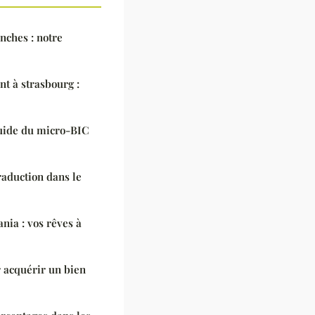
anches : notre
t à strasbourg :
 guide du micro-BIC
aduction dans le
ania : vos rêves à
r acquérir un bien