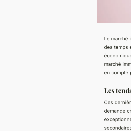
Le marché i
des temps e
économiques
marché immo
en compte p
Les tend
Ces dernièr
demande cro
exceptionne
secondaires