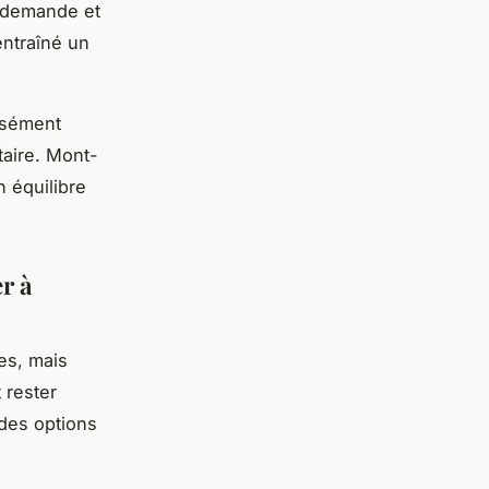
a demande et
entraîné un
nsément
taire. Mont-
n équilibre
r à
es, mais
 rester
 des options