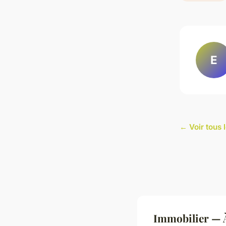
E
← Voir tous l
Immobilier — À