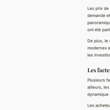
Les prix de
demande et 
panoramique
ont été par
De plus, le
modernes et 
les investi
Les fact
Plusieurs f
ailleurs, le
dynamique d
Les acheteu