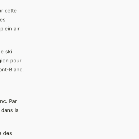
r cette
ues
lein air
e ski
égion pour
ont-Blanc.
nc. Par
 dans la
à des