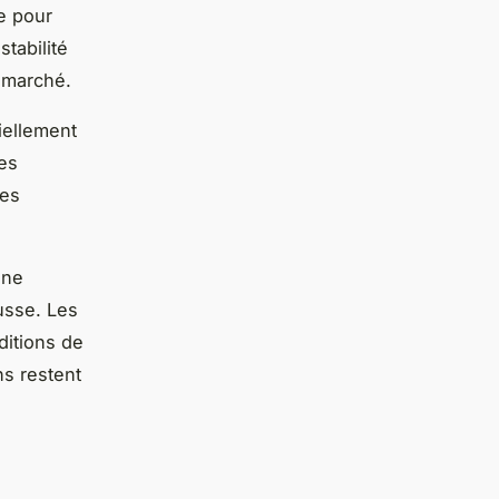
e pour
stabilité
u marché.
iellement
les
les
une
usse. Les
ditions de
ns restent