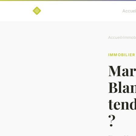
Accuei
Accueil
›
Immobi
IMMOBILIER
Mar
Blan
tend
?