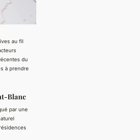
ves au fil
acteurs
récentes du
es à prendre
nt-Blanc
qué par une
aturel
 résidences