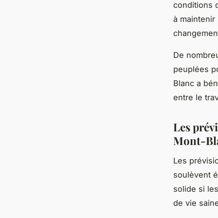
conditions 
à maintenir
changement
De nombreux
peuplées po
Blanc a bén
entre le tra
Les prév
Mont-Bl
Les prévisi
soulèvent é
solide si l
de vie sain