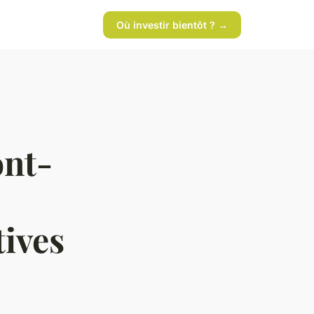
Où investir bientôt ? →
ont-
tives