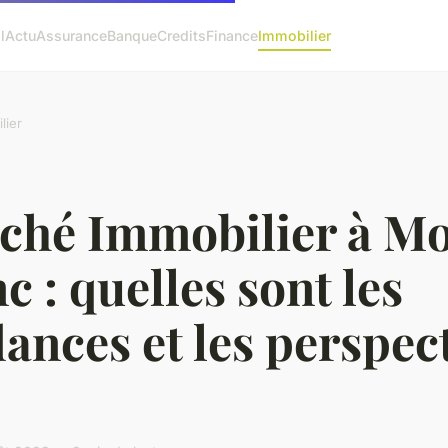
l
Actu
Assurance
Banque
Credits
Finance
Immobilier
lier
ché Immobilier à M
c : quelles sont les
ances et les perspec