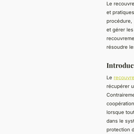
Le recouvr
et pratique
procédure, 
et gérer le
recouvremen
résoudre les
Introduc
Le
recouvr
récupérer u
Contraireme
coopération
lorsque tou
dans le syst
protection 