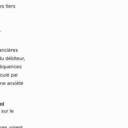
s tiers
.
r
ancières
du débiteur,
nséquences
cculé par
une anxiété
nt
 sur le
ères voient