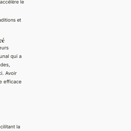
accélère le
ditions et
cé
eurs
unal qui a
ides,
i. Avoir
e efficace
ilitant la