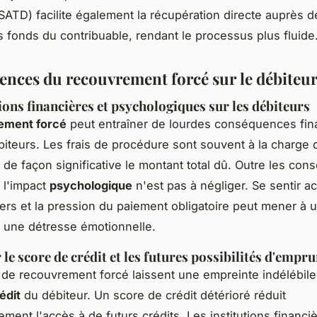
SATD) facilite également la récupération directe auprès de
s fonds du contribuable, rendant le processus plus fluide
nces du recouvrement forcé sur le débiteu
ons financières et psychologiques sur les débiteurs
ement forcé
peut entraîner de lourdes conséquences fin
biteurs. Les frais de procédure sont souvent à la charge 
de façon significative le montant total dû. Outre les co
, l'impact
psychologique
n'est pas à négliger. Se sentir a
ers et la pression du paiement obligatoire peut mener à 
 une détresse émotionnelle.
le score de crédit et les futures possibilités d'empru
 de recouvrement forcé laissent une empreinte indélébile
édit
du débiteur. Un score de crédit détérioré réduit
ement l'accès à de futurs crédits. Les institutions financi