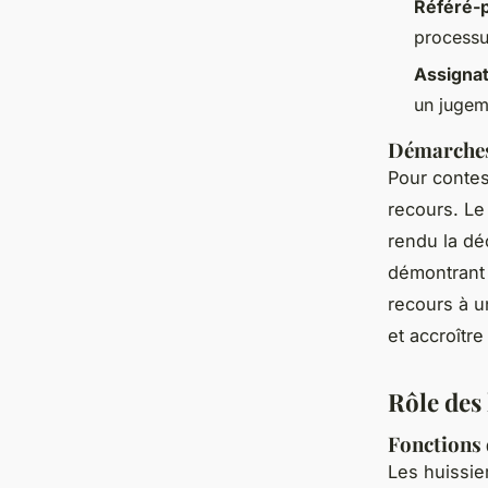
Référé-p
processus
Assignat
un jugem
Démarches
Pour conte
recours. Le
rendu la dé
démontrant s
recours à u
et accroîtr
Rôle des
Fonctions 
Les huissier