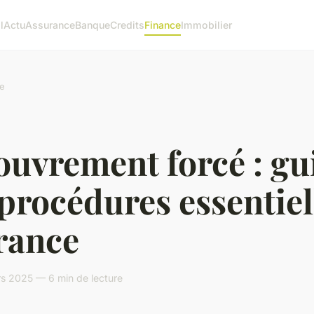
l
Actu
Assurance
Banque
Credits
Finance
Immobilier
e
ouvrement forcé : gu
procédures essentiel
rance
s 2025 — 6 min de lecture