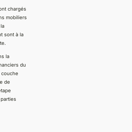
sont chargés
ns mobiliers
la
 sont à la
te.
s la
financiers du
e couche
de de
étape
 parties