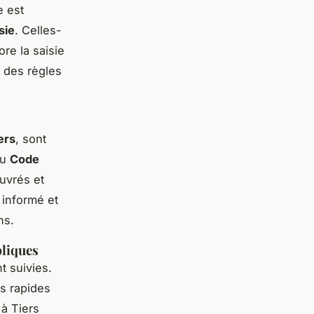
e est
sie
. Celles-
re la saisie
 des règles
ers
, sont
du
Code
uvrés et
 informé et
ns.
bliques
t suivies.
s rapides
 à Tiers