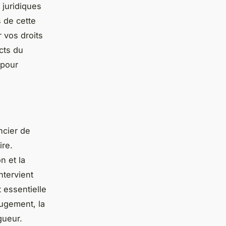
juridiques
 de cette
 vos droits
cts du
 pour
ncier de
ire.
n et la
ntervient
 essentielle
jugement, la
gueur.