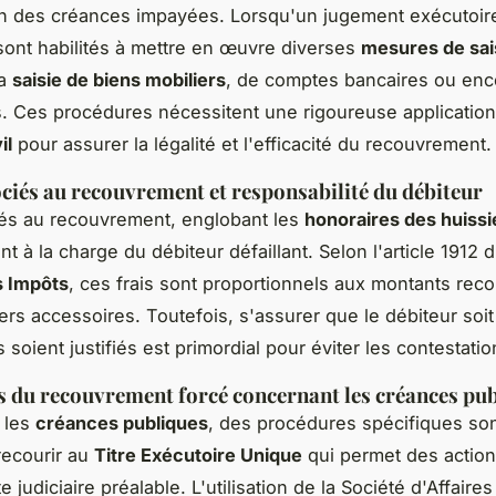
n des créances impayées. Lorsqu'un jugement exécutoir
 sont habilités à mettre en œuvre diverses
mesures de sai
la
saisie de biens mobiliers
, de comptes bancaires ou enco
s. Ces procédures nécessitent une rigoureuse application
il
pour assurer la légalité et l'efficacité du recouvrement.
ciés au recouvrement et responsabilité du débiteur
iés au recouvrement, englobant les
honoraires des huissi
t à la charge du débiteur défaillant. Selon l'article 1912 
s Impôts
, ces frais sont proportionnels aux montants reco
vers accessoires. Toutefois, s'assurer que le débiteur soit
s soient justifiés est primordial pour éviter les contestatio
és du recouvrement forcé concernant les créances pu
 les
créances publiques
, des procédures spécifiques son
 recourir au
Titre Exécutoire Unique
qui permet des action
 judiciaire préalable. L'utilisation de la Société d'Affaires