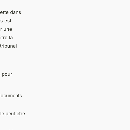
dette dans
us est
ar une
tre la
tribunal
t pour
 documents
le peut être