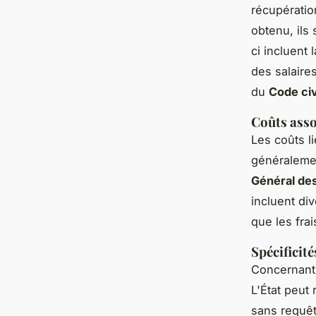
récupératio
obtenu, ils
ci incluent 
des salaire
du
Code civ
Coûts asso
Les coûts l
généralemen
Général de
incluent di
que les frai
Spécificit
Concernant
L'État peut
sans requête