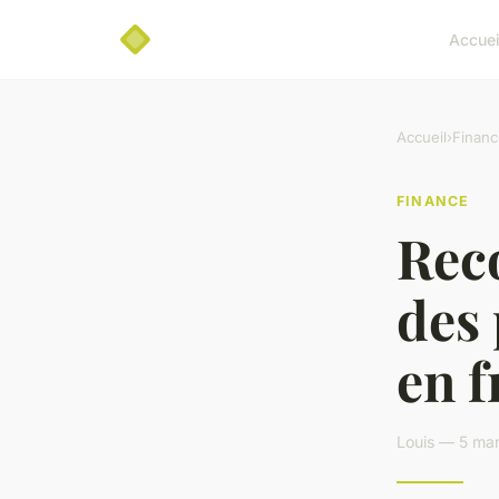
Accuei
Accueil
›
Financ
FINANCE
Rec
des 
en f
Louis — 5 mar