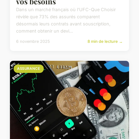
vos besoins
Dans un marché français où l'UFC-Que Choisir
révèle que 73% des assurés comparent
désormais leurs contrats avant souscription,
comment obtenir un devi...
6 novembre 2025
8 min de lecture →
ASSURANCE