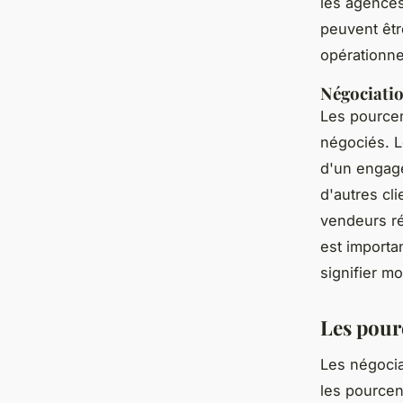
les agences
peuvent êtr
opérationne
Négociati
Les pourcen
négociés. L
d'un engage
d'autres cl
vendeurs ré
est import
signifier m
Les pour
Les négocia
les pource