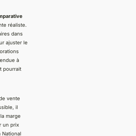
mparative
te réaliste.
aires dans
r ajuster le
iorations
 vendue à
 pourrait
 de vente
ible, il
 la marge
 un prix
a
National