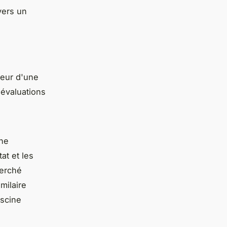
vers un
leur d'une
 évaluations
une
at et les
herché
milaire
iscine