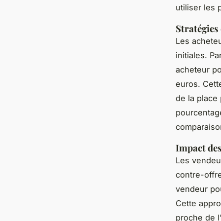
utiliser le
Stratégies
Les acheteu
initiales. 
acheteur po
euros. Cette
de la place
pourcentage
comparaiso
Impact des
Les vendeur
contre-offr
vendeur pou
Cette appro
proche de l