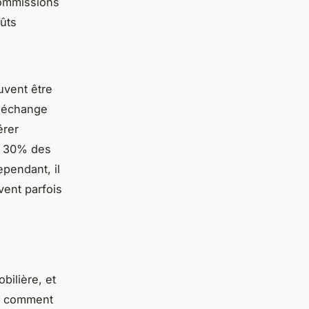
commissions
ûts
uvent être
n échange
érer
à 30% des
pendant, il
ent parfois
bilière, et
re comment