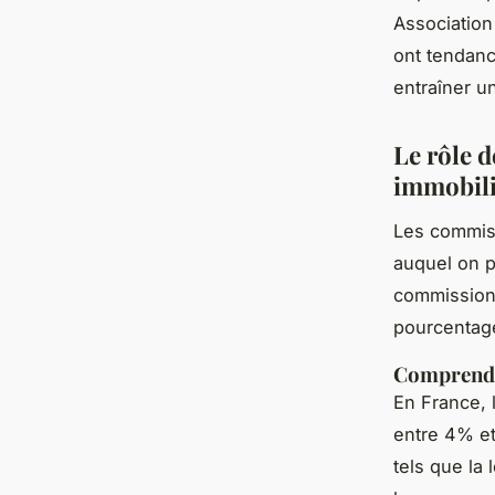
Association
ont tendanc
entraîner u
Le rôle 
immobili
Les commiss
auquel on p
commissions
pourcentage
Comprendr
En France, 
entre 4% et
tels que la 