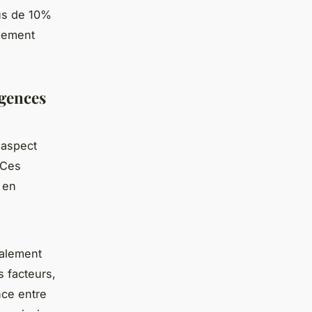
us de 10%
alement
agences
 aspect
 Ces
 en
ralement
s facteurs,
nce entre