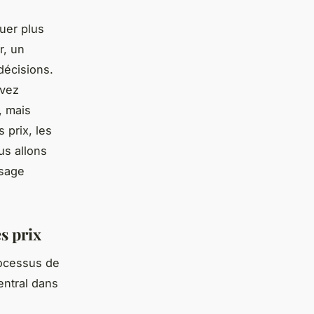
uer plus
r, un
décisions.
avez
, mais
 prix, les
us allons
ysage
s prix
processus de
entral dans