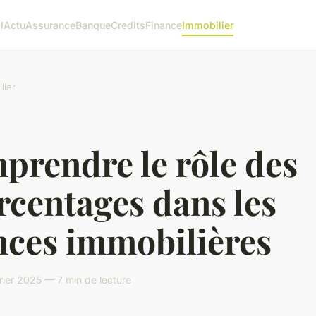
l
Actu
Assurance
Banque
Credits
Finance
Immobilier
lier
prendre le rôle des
rcentages dans les
nces immobilières
vrier 2025 — 7 min de lecture