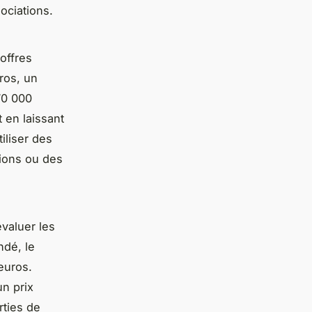
ociations.
offres
ros, un
70 000
t en laissant
iliser des
tions ou des
valuer les
ndé, le
euros.
n prix
rties de