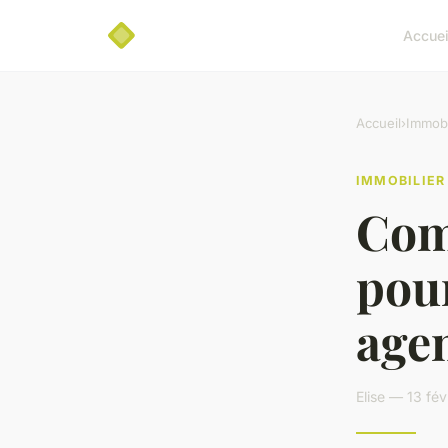
Accuei
Accueil
›
Immobi
IMMOBILIER
Com
pou
age
Elise — 13 fé