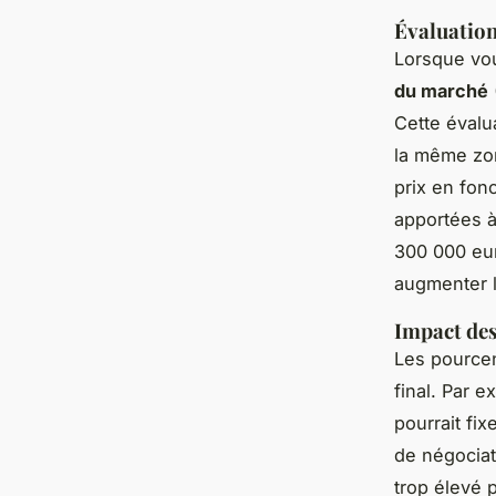
Évaluatio
Lorsque vo
du marché
Cette évalu
la même zon
prix en fonc
apportées à
300 000 eur
augmenter l
Impact des
Les pourcen
final. Par e
pourrait fix
de négociat
trop élevé 