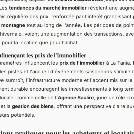
 Les
tendances du marché immobilier
révèlent une augme
s régulière des prix, renforcée par l'intérêt grandissant 
de montagne
tout au long de l'année. Les périodes de poin
ivernale, voient une augmentation des transactions, ave
 pour la location que pour l'achat.
nfluençant les prix de l’immobilier
aramètres influencent les
prix de l'immobilier
à La Tania. 
es pistes et l'accueil d'événements saisonniers stimulent
 surcroît, l'infrastructure moderne et l'accent mis sur le
nt durable encouragent les investissements à long ter
 locale, comme celle de l'
Agence Saulire
, joue un rôle cr
 et la
gestion des biens
, offrant une perspective claire a
eurs potentiels.
ions pratiques pour les acheteurs et locatai