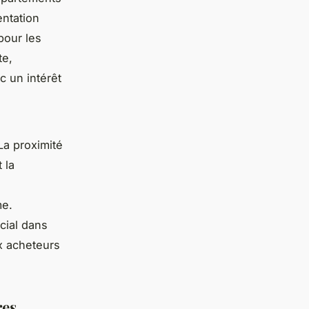
ntation
pour les
te,
c un intérêt
La proximité
 la
me.
ucial dans
ux acheteurs
res