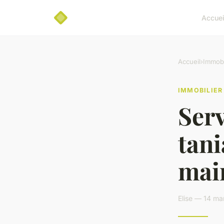
Accuei
Accueil
›
Immobi
IMMOBILIER
Serv
tani
mai
Elise — 14 ma