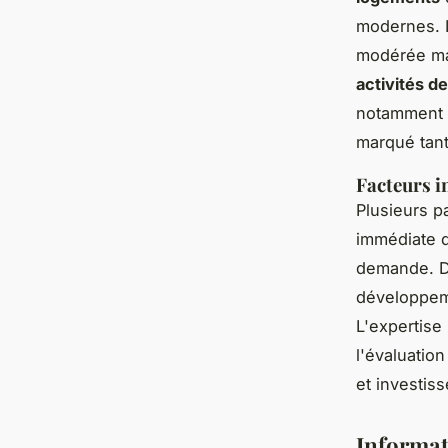
modernes.
modérée mai
activités 
notamment h
marqué tant
Facteurs i
Plusieurs p
immédiate d
demande. De
développeme
L'expertise
l'évaluation
et investiss
Informat