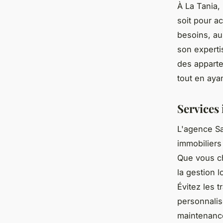
À La Tania,
soit pour a
besoins, a
son expertis
des apparte
tout en aya
Services
L'agence Sa
immobiliers
Que vous ch
la gestion l
Évitez les 
personnalisé
maintenanc