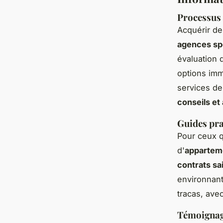
Processus 
Acquérir d
agences sp
évaluation 
options imm
services de
conseils et
Guides pra
Pour ceux q
d'
apparteme
contrats sa
environnan
tracas, avec
Témoignage