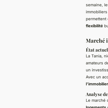
semaine, le
immobiliers
permettent 
flexibilité
bu
Marché i
État actue
La Tania, 
amateurs de 
un investis
Avec un acc
l'immobilie
Analyse de
Le marché 
logements