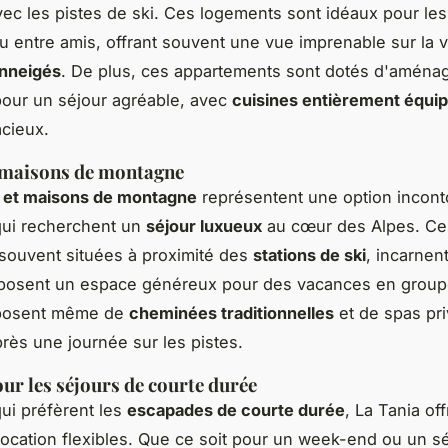
vec les pistes de ski. Ces logements sont idéaux pour le
 entre amis, offrant souvent une vue imprenable sur la v
nneigés
. De plus, ces appartements sont dotés d'amén
our un séjour agréable, avec
cuisines entièrement équi
cieux.
 maisons de montagne
s et maisons de montagne
représentent une option incont
qui recherchent un
séjour luxueux
au cœur des Alpes. Ce
 souvent situées à proximité des
stations de ski
, incarnen
oposent un espace généreux pour des vacances en group
sposent même de
cheminées traditionnelles
et de spas pr
rès une journée sur les pistes.
ur les séjours de courte durée
ui préfèrent les
escapades de courte durée
, La Tania of
location flexibles. Que ce soit pour un week-end ou un s