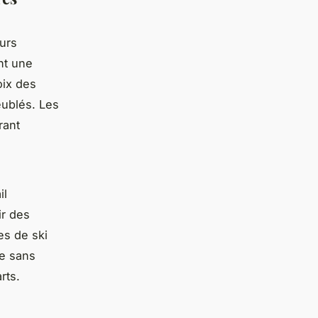
eurs
nt une
oix des
eublés. Les
rant
il
ir des
tes de ski
e sans
rts.