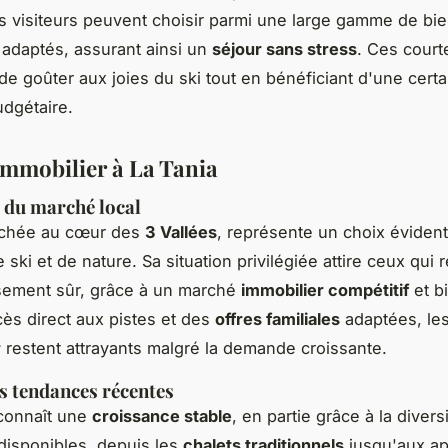
s visiteurs peuvent choisir parmi une large gamme de bi
 adaptés, assurant ainsi un
séjour sans stress
. Ces court
de goûter aux joies du ski tout en bénéficiant d'une certa
dgétaire.
mmobilier à La Tania
l du marché local
nichée au cœur des
3 Vallées
, représente un choix évident
ski et de nature. Sa situation privilégiée attire ceux qui
sement sûr, grâce à un marché
immobilier compétitif
et bi
ès direct aux pistes et des
offres familiales
adaptées, le
r
restent attrayants malgré la demande croissante.
s tendances récentes
connaît une
croissance stable
, en partie grâce à la divers
disponibles, depuis les
chalets traditionnels
jusqu'aux a