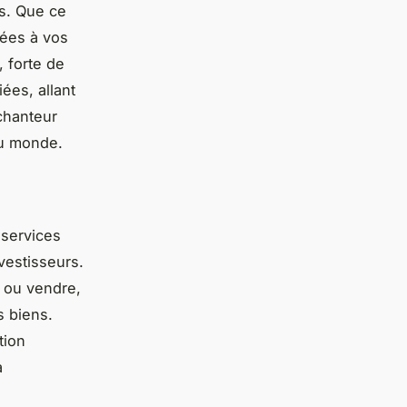
és. Que ce
tées à vos
 forte de
ées, allant
chanteur
au monde.
 services
vestisseurs.
 ou vendre,
s biens.
tion
a