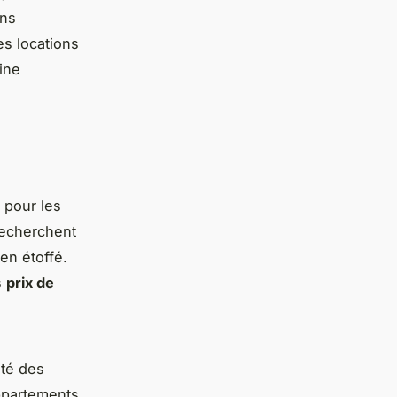
ens
es locations
ine
 pour les
 recherchent
en étoffé.
s
prix de
ité des
ppartements