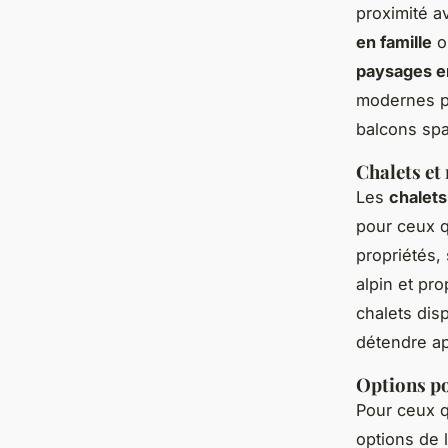
proximité a
en famille
ou
paysages e
modernes p
balcons spa
Chalets et
Les
chalet
pour ceux 
propriétés,
alpin et pr
chalets di
détendre ap
Options po
Pour ceux q
options de 