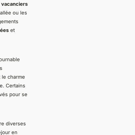
s
vacanciers
allée ou les
agements
pées
et
ournable
s
t le charme
e. Certains
ivés pour se
fre diverses
éjour en