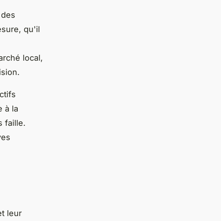
 des
sure, qu'il
rché local,
ision.
ctifs
 à la
faille.
ves
t leur