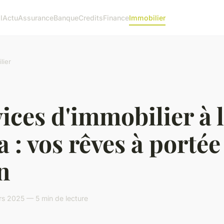
l
Actu
Assurance
Banque
Credits
Finance
Immobilier
lier
ices d'immobilier à 
a : vos rêves à portée
n
rs 2025 — 5 min de lecture